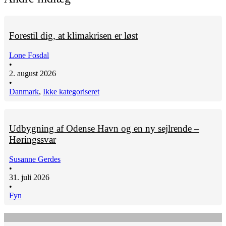
Forestil dig, at klimakrisen er løst
Lone Fosdal
•
2. august 2026
•
Danmark
,
Ikke kategoriseret
Udbygning af Odense Havn og en ny sejlrende –
Høringssvar
Susanne Gerdes
•
31. juli 2026
•
Fyn