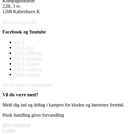
Kompagnistræde
22B, 3 tv.
1208 København K
Send os en e-mail
Facebook og Youtube
BKA
BKA-Fyn
BKA-Hillerød
BKA-Syddjurs
BKA-Viborg
BKA-Aalborg
BKA-Aarhus
BKAs egen Youtubekanal
Vil du være med?
Meld dig ind og deltag i kampen for kloden og børnenes fremtid.
Husk handling giver forvandling
Bliv medlem
Login