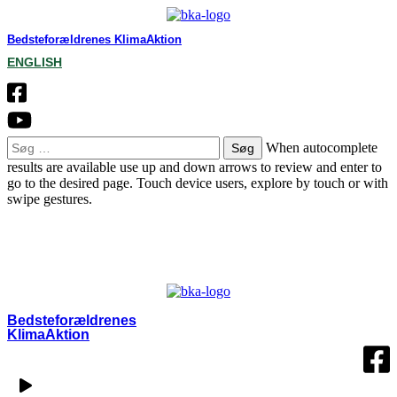
Bedsteforældrenes KlimaAktion
ENGLISH
Søg
When autocomplete
efter:
results are available use up and down arrows to review and enter to
go to the desired page. Touch device users, explore by touch or with
swipe gestures.
OM BKA
LOKALGRUPPER
VÆRD AT VIDE
KONTAKT
MIN SIDE
Bedsteforældrenes
KlimaAktion​