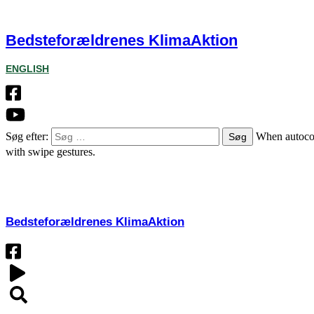
Bedsteforældrenes KlimaAktion
ENGLISH
Søg efter:
When autocom
with swipe gestures.
OM
Bedsteforældrenes KlimaAktion​