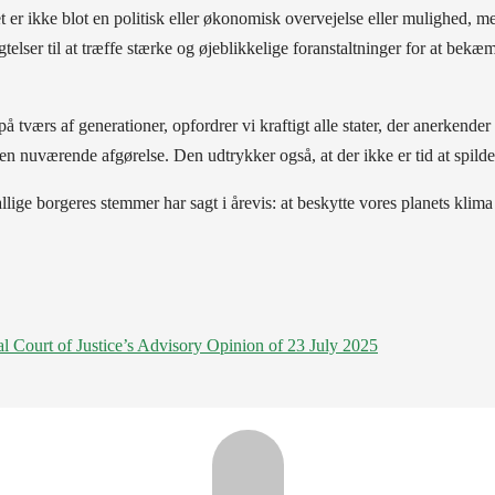
aet er ikke blot en politisk eller økonomisk overvejelse eller mulighe
pligtelser til at træffe stærke og øjeblikkelige foranstaltninger for at 
å tværs af generationer, opfordrer vi kraftigt alle stater, der anerkender
den nuværende afgørelse. Den udtrykker også, at der ikke er tid at spilde
ge borgeres stemmer har sagt i årevis: at beskytte vores planets klima er
l Court of Justice’s Advisory Opinion of 23 July 2025