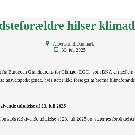
BKA
LOKALGRUPPER
VÆRD AT VIDE
KONTAKT
ENGLI
dsteforældre hilser klim
Albertslund
,
Danmark
30. juli 2025
uldt fra European Grandparents for Climate (EGC), som BKA er medlem a
 være ansvarspådragende, hvis stater ikke forsøger at bremse klimaforandr
vende udtalelse af 23. juli 2025
Domstols rådgivende udtalelse af 23. juli 2025 om staternes forpligtel