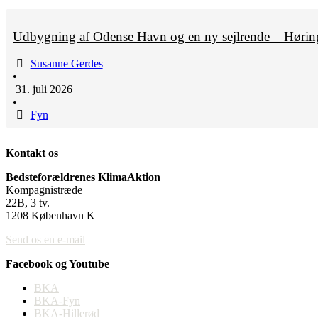
Udbygning af Odense Havn og en ny sejlrende – Hørin
Susanne Gerdes
•
31. juli 2026
•
Fyn
Kontakt os
Bedsteforældrenes KlimaAktion
Kompagnistræde
22B, 3 tv.
1208 København K
Send os en e-mail
Facebook og Youtube
BKA
BKA-Fyn
BKA-Hillerød