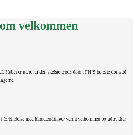
SH
MIN SIDE
adom velkommen
f. Håbet er næret af den skelsættende dom i FN’S højeste domstol,
ingerne.
ser i forbindelse med klimaændringer varmt velkommen og udtrykker