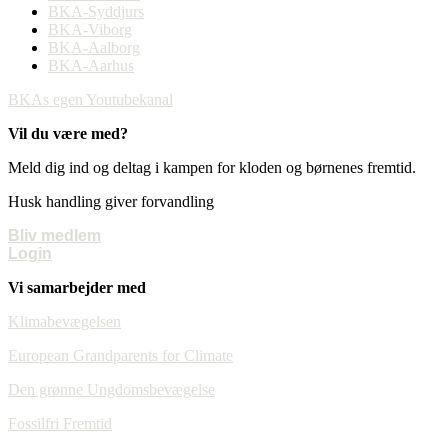
BKA-Syddjurs
BKA-Viborg
BKA-Aalborg
BKA-Aarhus
BKAs egen Youtubekanal
Vil du være med?
Meld dig ind og deltag i kampen for kloden og børnenes fremtid.
Husk handling giver forvandling
Bliv medlem
Login
Vi samarbejder med
Klimabevægelsen
European Grandparents for Climate
Den grønne Ungdomsbevægelse
Fossilfri Fremtid