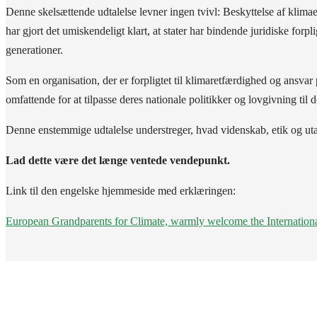
Denne skelsættende udtalelse levner ingen tvivl: Beskyttelse af klim
har gjort det umiskendeligt klart, at stater har bindende juridiske for
generationer.
Som en organisation, der er forpligtet til klimaretfærdighed og ansvar p
omfattende for at tilpasse deres nationale politikker og lovgivning til 
Denne enstemmige udtalelse understreger, hvad videnskab, etik og utalli
Lad dette være det længe ventede vendepunkt.
Link til den engelske hjemmeside med erklæringen:
European Grandparents for Climate, warmly welcome the Internationa