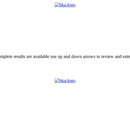
plete results are available use up and down arrows to review and enter
 BKA
LOKALGRUPPER
VÆRD AT VIDE
KONTAKT
MIN 