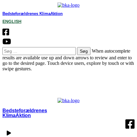
Bedsteforældrenes KlimaAktion
ENGLISH
Søg
When autocomplete
efter:
results are available use up and down arrows to review and enter to
go to the desired page. Touch device users, explore by touch or with
swipe gestures.
OM BKA
LOKALGRUPPER
VÆRD AT VIDE
KONTAKT
MIN SIDE
Bedsteforældrenes
KlimaAktion​