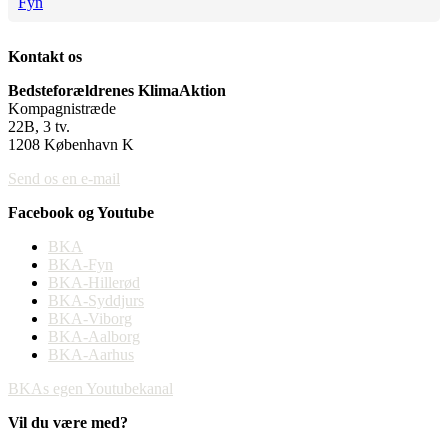
Fyn
Kontakt os
Bedsteforældrenes KlimaAktion
Kompagnistræde
22B, 3 tv.
1208 København K
Send os en e-mail
Facebook og Youtube
BKA
BKA-Fyn
BKA-Hillerød
BKA-Syddjurs
BKA-Viborg
BKA-Aalborg
BKA-Aarhus
BKAs egen Youtubekanal
Vil du være med?