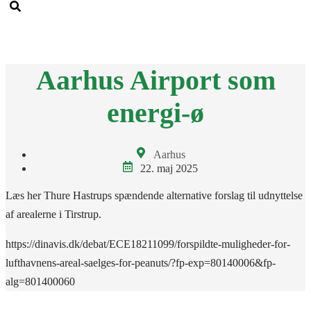
Men
Aarhus Airport som
energi-ø
Aarhus
22. maj 2025
Læs her Thure Hastrups spændende alternative forslag til udnyttelse
af arealerne i Tirstrup.
https://dinavis.dk/debat/ECE18211099/forspildte-muligheder-for-
lufthavnens-areal-saelges-for-peanuts/?fp-exp=80140006&fp-
alg=801400060