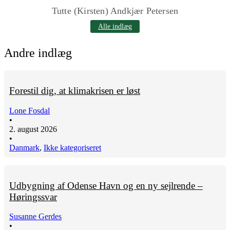
Tutte (Kirsten) Andkjær Petersen
Alle indlæg
Andre indlæg
Forestil dig, at klimakrisen er løst
Lone Fosdal
•
2. august 2026
•
Danmark
,
Ikke kategoriseret
Udbygning af Odense Havn og en ny sejlrende –
Høringssvar
Susanne Gerdes
•