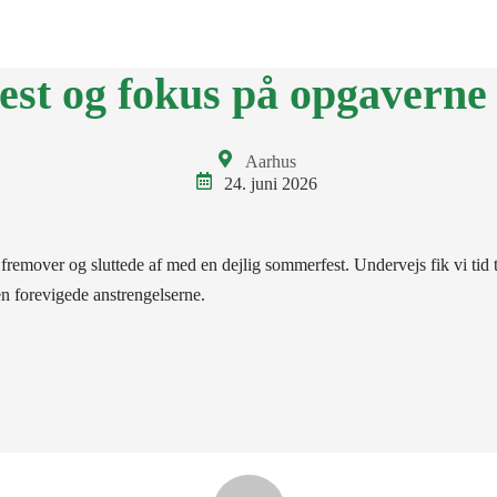
BKA
LOKALGRUPPER
VÆRD AT VIDE
KONTAKT
ENGLI
st og fokus på opgaverne
Aarhus
24. juni 2026
mover og sluttede af med en dejlig sommerfest. Undervejs fik vi tid 
sen forevigede anstrengelserne.