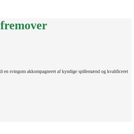
SH
MIN SIDE
 fremover
til en svingom akkompagneret af kyndige spillemænd og kvalificeret