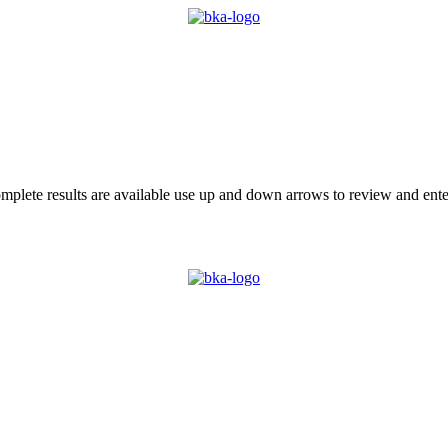
plete results are available use up and down arrows to review and enter
 BKA
LOKALGRUPPER
VÆRD AT VIDE
KONTAKT
MIN 