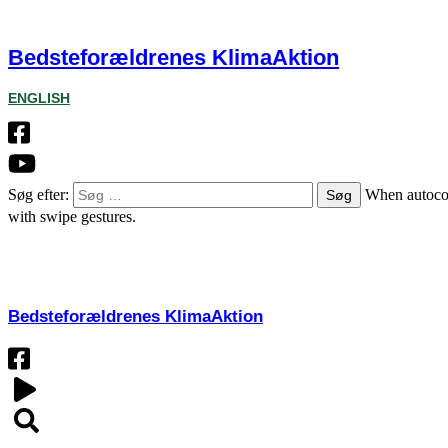
Bedsteforældrenes KlimaAktion
ENGLISH
Søg efter:
When autocom
with swipe gestures.
OM
Bedsteforældrenes KlimaAktion​