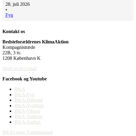
28. juli 2026
•
Fyn
Kontakt os
Bedsteforældrenes KlimaAktion
Kompagnistræde
22B, 3 tv.
1208 København K
Send os en e-mail
Facebook og Youtube
BKA
BKA-Fyn
BKA-Hillerød
BKA-Syddjurs
BKA-Viborg
BKA-Aalborg
BKA-Aarhus
BKAs egen Youtubekanal