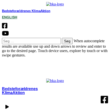
Bedsteforældrenes KlimaAktion
ENGLISH
Søg
When autocomplete
efter:
results are available use up and down arrows to review and enter to
go to the desired page. Touch device users, explore by touch or with
swipe gestures.
OM BKA
LOKALGRUPPER
VÆRD AT VIDE
KONTAKT
MIN SIDE
Bedsteforældrenes
KlimaAktion​