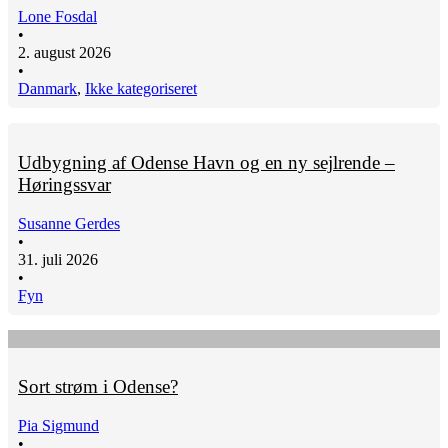
Lone Fosdal
•
2. august 2026
•
Danmark
,
Ikke kategoriseret
Udbygning af Odense Havn og en ny sejlrende –
Høringssvar
Susanne Gerdes
•
31. juli 2026
•
Fyn
Sort strøm i Odense?
Pia Sigmund
•