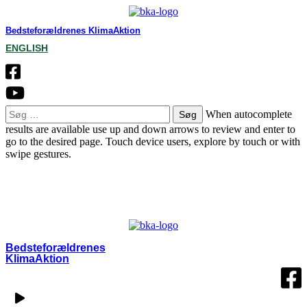
Bedsteforældrenes KlimaAktion
ENGLISH
Søg
When autocomplete
efter:
results are available use up and down arrows to review and enter to
go to the desired page. Touch device users, explore by touch or with
swipe gestures.
OM BKA
LOKALGRUPPER
VÆRD AT VIDE
KONTAKT
MIN SIDE
Bedsteforældrenes
KlimaAktion​