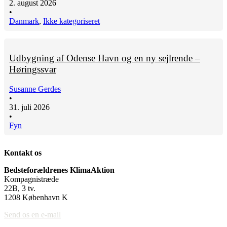
2. august 2026
•
Danmark
,
Ikke kategoriseret
Udbygning af Odense Havn og en ny sejlrende –
Høringssvar
Susanne Gerdes
•
31. juli 2026
•
Fyn
Kontakt os
Bedsteforældrenes KlimaAktion
Kompagnistræde
22B, 3 tv.
1208 København K
Send os en e-mail