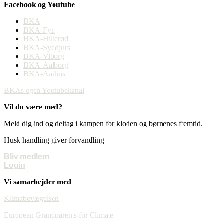
Facebook og Youtube
BKA
BKA-Fyn
BKA-Hillerød
BKA-Syddjurs
BKA-Viborg
BKA-Aalborg
BKA-Aarhus
BKAs egen Youtubekanal
Vil du være med?
Meld dig ind og deltag i kampen for kloden og børnenes fremtid.
Husk handling giver forvandling
Bliv medlem
Login
Vi samarbejder med
Klimabevægelsen
European Grandparents for Climate