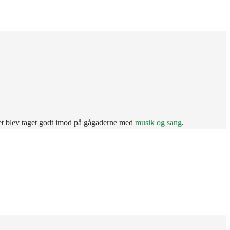
SH
MIN SIDE
. Det blev taget godt imod på gågaderne med
musik og sang
.