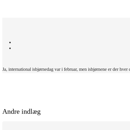
HJEM
OM 
Ja, international isbjørnedag var i februar, men isbjørnene er der hve
Andre indlæg