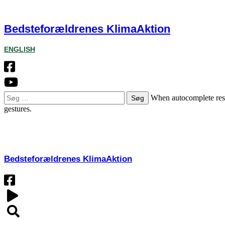
Bedsteforældrenes KlimaAktion
ENGLISH
Søg
When autocomplete resul
efter:
gestures.
OM
Bedsteforældrenes KlimaAktion​