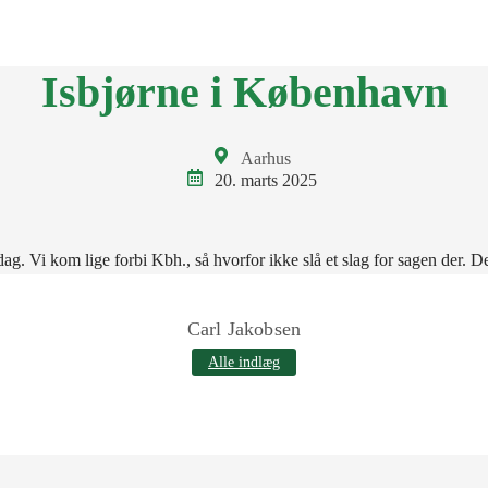
BKA
LOKALGRUPPER
VÆRD AT VIDE
KONTAKT
ENGLI
Isbjørne i København
Aarhus
20. marts 2025
r dag. Vi kom lige forbi Kbh., så hvorfor ikke slå et slag for sagen der
Carl Jakobsen
Alle indlæg