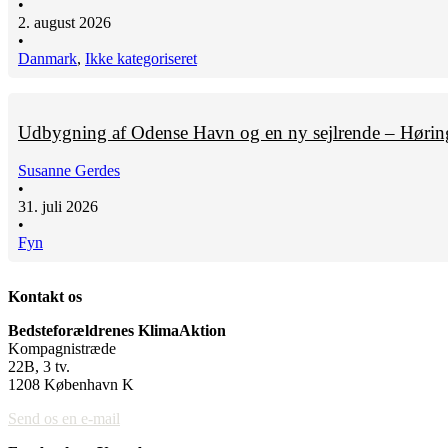
•
2. august 2026
•
Danmark
,
Ikke kategoriseret
Udbygning af Odense Havn og en ny sejlrende – Hørin
Susanne Gerdes
•
31. juli 2026
•
Fyn
Kontakt os
Bedsteforældrenes KlimaAktion
Kompagnistræde
22B, 3 tv.
1208 København K
Send os en e-mail