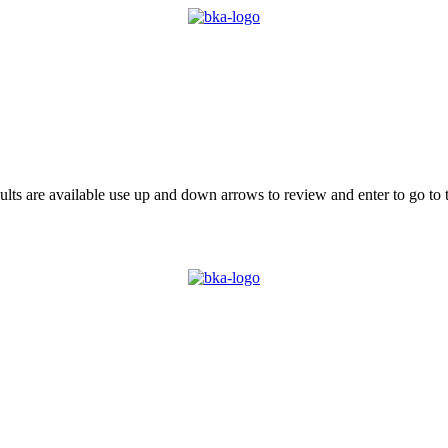
ts are available use up and down arrows to review and enter to go to 
 BKA
LOKALGRUPPER
VÆRD AT VIDE
KONTAKT
MIN 