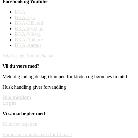
Facebook og Youtube
BKA
BKA-Fyn
BKA-Hillerød
BKA-Syddjurs
BKA-Viborg
BKA-Aalborg
BKA-Aarhus
BKAs egen Youtubekanal
Vil du være med?
Meld dig ind og deltag i kampen for kloden og børnenes fremtid.
Husk handling giver forvandling
Bliv medlem
Login
Vi samarbejder med
Klimabevægelsen
European Grandparents for Climate