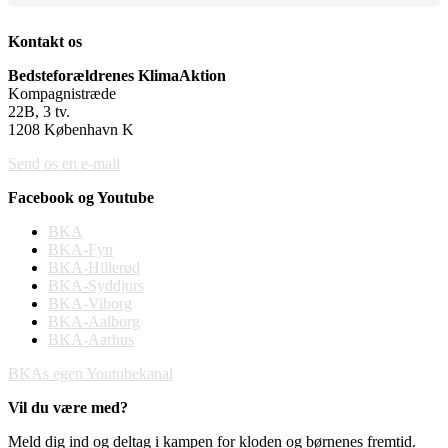
Kontakt os
Bedsteforældrenes KlimaAktion
Kompagnistræde
22B, 3 tv.
1208 København K
Send os en e-mail
Facebook og Youtube
BKA
BKA-Fyn
BKA-Hillerød
BKA-Syddjurs
BKA-Viborg
BKA-Aalborg
BKA-Aarhus
BKAs egen Youtubekanal
Vil du være med?
Meld dig ind og deltag i kampen for kloden og børnenes fremtid.