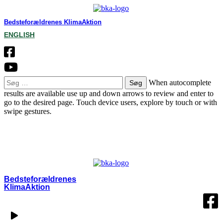
Bedsteforældrenes KlimaAktion
ENGLISH
Søg
When autocomplete
efter:
results are available use up and down arrows to review and enter to
go to the desired page. Touch device users, explore by touch or with
swipe gestures.
OM BKA
LOKALGRUPPER
VÆRD AT VIDE
KONTAKT
MIN SIDE
Bedsteforældrenes
KlimaAktion​