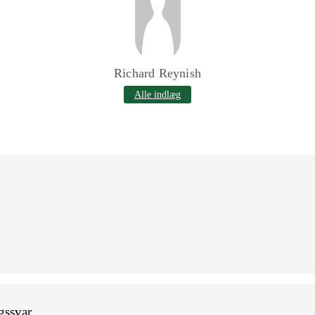
Richard Reynish
Alle indlæg
gssvar