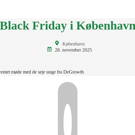
BKA
LOKALGRUPPER
VÆRD AT VIDE
KONTAKT
ENGLI
Black Friday i Københav
København
28. november 2025
uventet møde med de seje unge fra DeGrowth