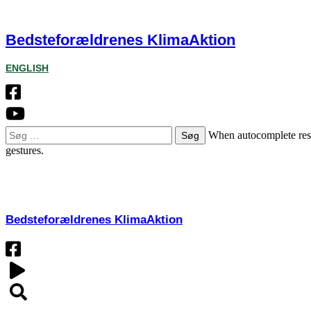
Bedsteforældrenes KlimaAktion
ENGLISH
Søg
When autocomplete resul
efter:
gestures.
OM
Bedsteforældrenes KlimaAktion​