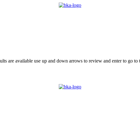
ts are available use up and down arrows to review and enter to go to 
 BKA
LOKALGRUPPER
VÆRD AT VIDE
KONTAKT
MIN 