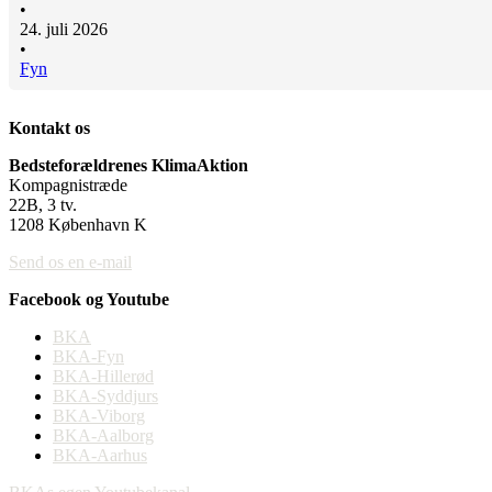
•
24. juli 2026
•
Fyn
Kontakt os
Bedsteforældrenes KlimaAktion
Kompagnistræde
22B, 3 tv.
1208 København K
Send os en e-mail
Facebook og Youtube
BKA
BKA-Fyn
BKA-Hillerød
BKA-Syddjurs
BKA-Viborg
BKA-Aalborg
BKA-Aarhus