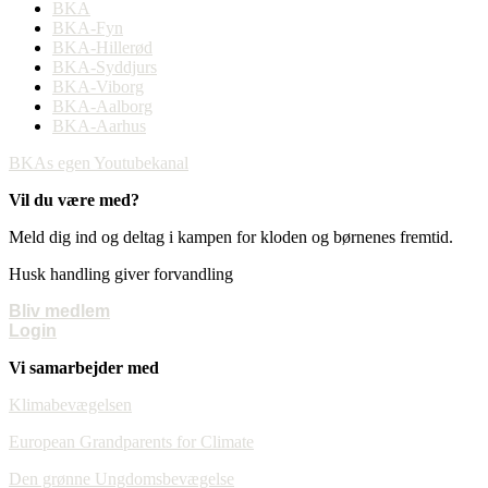
BKA
BKA-Fyn
BKA-Hillerød
BKA-Syddjurs
BKA-Viborg
BKA-Aalborg
BKA-Aarhus
BKAs egen Youtubekanal
Vil du være med?
Meld dig ind og deltag i kampen for kloden og børnenes fremtid.
Husk handling giver forvandling
Bliv medlem
Login
Vi samarbejder med
Klimabevægelsen
European Grandparents for Climate
Den grønne Ungdomsbevægelse