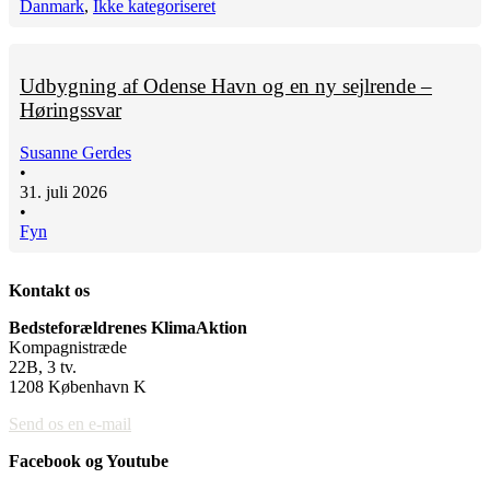
Danmark
,
Ikke kategoriseret
Udbygning af Odense Havn og en ny sejlrende –
Høringssvar
Susanne Gerdes
•
31. juli 2026
•
Fyn
Kontakt os
Bedsteforældrenes KlimaAktion
Kompagnistræde
22B, 3 tv.
1208 København K
Send os en e-mail
Facebook og Youtube