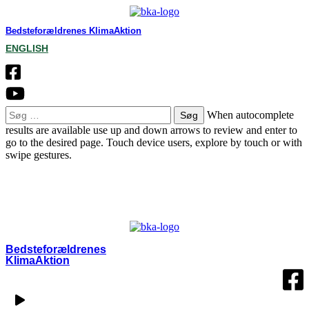
Bedsteforældrenes KlimaAktion
ENGLISH
Søg
When autocomplete
efter:
results are available use up and down arrows to review and enter to
go to the desired page. Touch device users, explore by touch or with
swipe gestures.
OM BKA
LOKALGRUPPER
VÆRD AT VIDE
KONTAKT
MIN SIDE
Bedsteforældrenes
KlimaAktion​