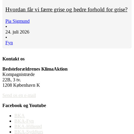
Hvordan får vi færre grise og bedre forhold for grise?
Pia Sigmund
•
24. juli 2026
•
Fyn
Kontakt os
Bedsteforældrenes KlimaAktion
Kompagnistræde
22B, 3 tv.
1208 København K
Send os en e-mail
Facebook og Youtube
BKA
BKA-Fyn
BKA-Hillerød
BKA-Syddjurs