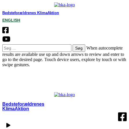
Bedsteforældrenes KlimaAktion
ENGLISH
Søg
When autocomplete
efter:
results are available use up and down arrows to review and enter to
go to the desired page. Touch device users, explore by touch or with
swipe gestures.
OM BKA
LOKALGRUPPER
VÆRD AT VIDE
KONTAKT
MIN SIDE
Bedsteforældrenes
KlimaAktion​