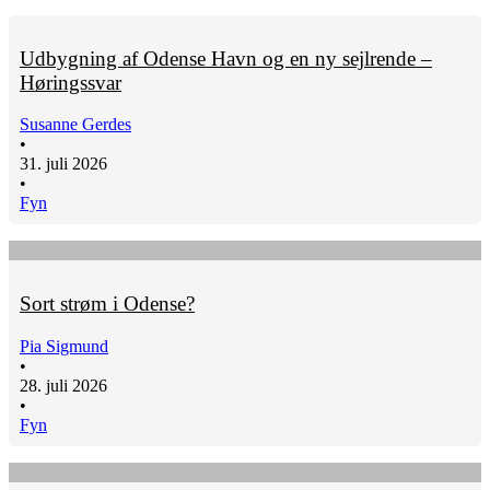
Udbygning af Odense Havn og en ny sejlrende –
Høringssvar
Susanne Gerdes
•
31. juli 2026
•
Fyn
Sort strøm i Odense?
Pia Sigmund
•
28. juli 2026
•
Fyn