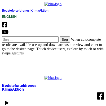
Bedsteforældrenes KlimaAktion
ENGLISH
Søg
When autocomplete
efter:
results are available use up and down arrows to review and enter to
go to the desired page. Touch device users, explore by touch or with
swipe gestures.
OM BKA
LOKALGRUPPER
VÆRD AT VIDE
KONTAKT
MIN SIDE
Bedsteforældrenes
KlimaAktion​