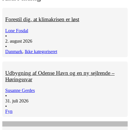
Forestil dig, at klimakrisen er løst
Lone Fosdal
•
2. august 2026
•
Danmark
,
Ikke kategoriseret
Udbygning af Odense Havn og en ny sejlrende –
Høringssvar
Susanne Gerdes
•
31. juli 2026
•
Fyn