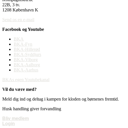
22B, 3 tv.
1208 København K
Send os en e-mail
Facebook og Youtube
BKA
BKA-Fyn
BKA-Hillerød
BKA-Syddjurs
BKA-Viborg
BKA-Aalborg
BKA-Aarhus
BKAs egen Youtubekanal
Vil du være med?
Meld dig ind og deltag i kampen for kloden og børnenes fremtid.
Husk handling giver forvandling
Bliv medlem
Login