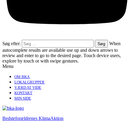
Søg efter:
When
autocomplete results are available use up and down arrows to
review and enter to go to the desired page. Touch device users,
explore by touch or with swipe gestures.
Menu
OM BKA
LOKALGRUPPER
VÆRD AT VIDE
KONTAKT
MIN SIDE
Bedsteforældrenes KlimaAktion​