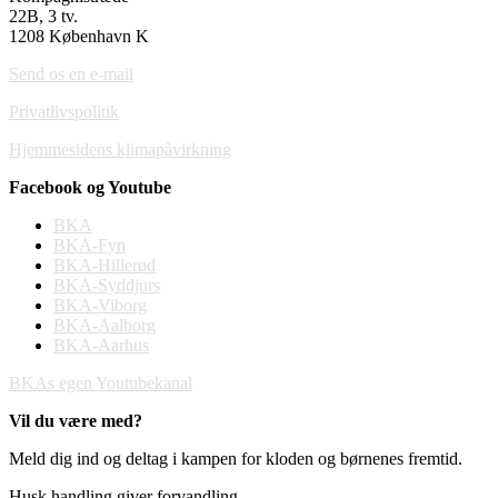
22B, 3 tv.
1208 København K
Send os en e-mail
Privatlivspolitik
Hjemmesidens klimapåvirkning
Facebook og Youtube
BKA
BKA-Fyn
BKA-Hillerød
BKA-Syddjurs
BKA-Viborg
BKA-Aalborg
BKA-Aarhus
BKAs egen Youtubekanal
Vil du være med?
Meld dig ind og deltag i kampen for kloden og børnenes fremtid.
Husk handling giver forvandling