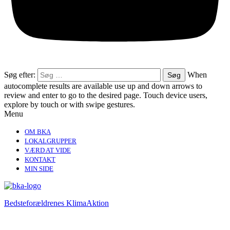
Søg efter:
When
autocomplete results are available use up and down arrows to
review and enter to go to the desired page. Touch device users,
explore by touch or with swipe gestures.
Menu
OM BKA
LOKALGRUPPER
VÆRD AT VIDE
KONTAKT
MIN SIDE
Bedsteforældrenes KlimaAktion​