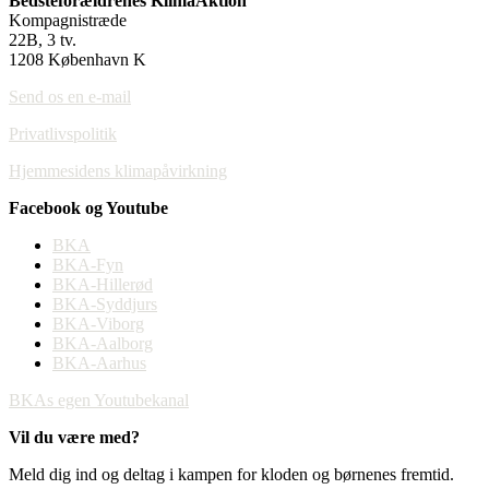
Bedsteforældrenes KlimaAktion
Kompagnistræde
22B, 3 tv.
1208 København K
Send os en e-mail
Privatlivspolitik
Hjemmesidens klimapåvirkning
Facebook og Youtube
BKA
BKA-Fyn
BKA-Hillerød
BKA-Syddjurs
BKA-Viborg
BKA-Aalborg
BKA-Aarhus
BKAs egen Youtubekanal
Vil du være med?
Meld dig ind og deltag i kampen for kloden og børnenes fremtid.