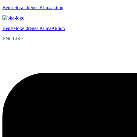
Bedsteforældrenes Klimaaktion
Bedsteforældrenes KlimaAktion
ENGLISH