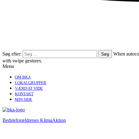
Søg efter:
When autocom
with swipe gestures.
Menu
OM BKA
LOKALGRUPPER
VÆRD AT VIDE
KONTAKT
MIN SIDE
Bedsteforældrenes KlimaAktion​