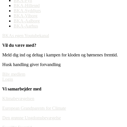
BKA-Fyn
BKA-Hillerød
BKA-Syddjurs
BKA-Viborg
BKA-Aalborg
BKA-Aarhus
BKAs egen Youtubekanal
Vil du være med?
Meld dig ind og deltag i kampen for kloden og børnenes fremtid.
Husk handling giver forvandling
Bliv medlem
Login
Vi samarbejder med
Klimabevægelsen
European Grandparents for Climate
Den grønne Ungdomsbevægelse