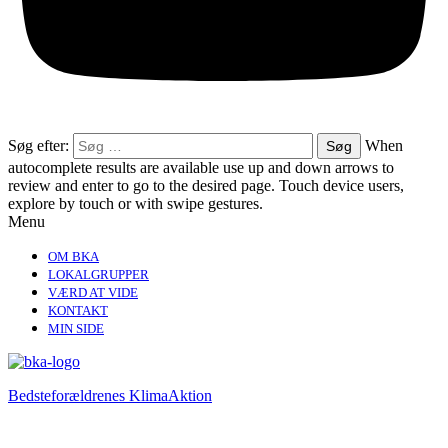
Søg efter:
When
autocomplete results are available use up and down arrows to
review and enter to go to the desired page. Touch device users,
explore by touch or with swipe gestures.
Menu
OM BKA
LOKALGRUPPER
VÆRD AT VIDE
KONTAKT
MIN SIDE
Bedsteforældrenes KlimaAktion​