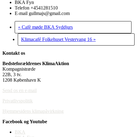
BKA Fyn
Telefon
+4541281510
E-mail
gullmajs@gmail.com
«
Cafè møde BKA Syddjurs
Klimacafé Folkehuset Vestervang 16
»
Kontakt os
Bedsteforældrenes KlimaAktion
Kompagnistræde
22B, 3 tv.
1208 København K
Send os en e-mail
Privatlivspolitik
Hjemmesidens klimapåvirkning
Facebook og Youtube
BKA