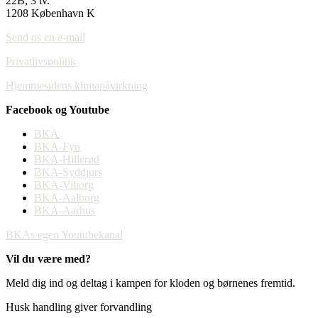
22B, 3 tv.
1208 København K
Send os en e-mail
Privatlivspolitik
Hjemmesidens klimapåvirkning
Facebook og Youtube
BKA
BKA-Fyn
BKA-Hillerød
BKA-Syddjurs
BKA-Viborg
BKA-Aalborg
BKA-Aarhus
BKAs egen Youtubekanal
Vil du være med?
Meld dig ind og deltag i kampen for kloden og børnenes fremtid.
Husk handling giver forvandling