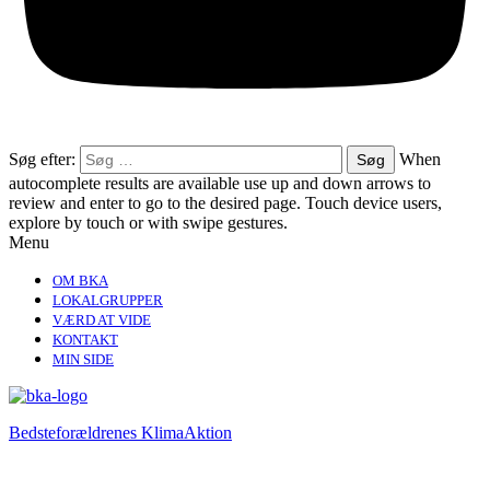
Søg efter:
When
autocomplete results are available use up and down arrows to
review and enter to go to the desired page. Touch device users,
explore by touch or with swipe gestures.
Menu
OM BKA
LOKALGRUPPER
VÆRD AT VIDE
KONTAKT
MIN SIDE
Bedsteforældrenes KlimaAktion​