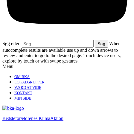
Søg efter:
When
autocomplete results are available use up and down arrows to
review and enter to go to the desired page. Touch device users,
explore by touch or with swipe gestures.
Menu
OM BKA
LOKALGRUPPER
VÆRD AT VIDE
KONTAKT
MIN SIDE
Bedsteforældrenes KlimaAktion​