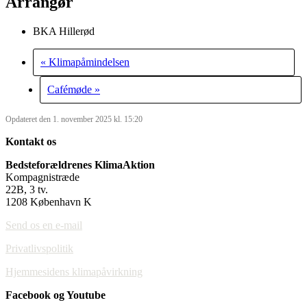
Arrangør
BKA Hillerød
«
Klimapåmindelsen
Cafémøde
»
Opdateret den 1. november 2025 kl. 15:20
Kontakt os
Bedsteforældrenes KlimaAktion
Kompagnistræde
22B, 3 tv.
1208 København K
Send os en e-mail
Privatlivspolitik
Hjemmesidens klimapåvirkning
Facebook og Youtube