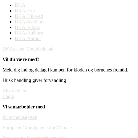
BKA
BKA-Fyn
BKA-Hillerød
BKA-Syddjurs
BKA-Viborg
BKA-Aalborg
BKA-Aarhus
BKAs egen Youtubekanal
Vil du være med?
Meld dig ind og deltag i kampen for kloden og børnenes fremtid.
Husk handling giver forvandling
Bliv medlem
Login
Vi samarbejder med
Klimabevægelsen
European Grandparents for Climate