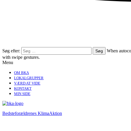
Søg efter:
When autocom
with swipe gestures.
Menu
OM BKA
LOKALGRUPPER
VÆRD AT VIDE
KONTAKT
MIN SIDE
Bedsteforældrenes KlimaAktion​