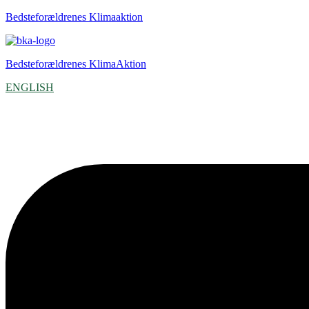
Bedsteforældrenes Klimaaktion
Bedsteforældrenes KlimaAktion
ENGLISH