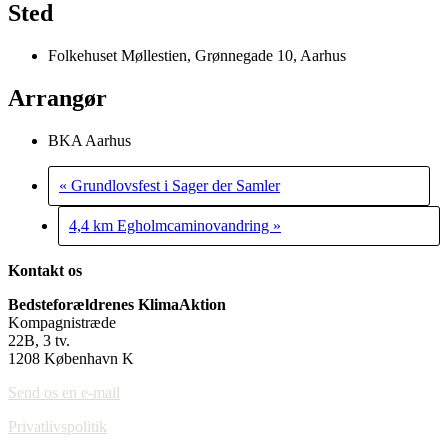
Sted
Folkehuset Møllestien, Grønnegade 10, Aarhus
Arrangør
BKA Aarhus
«
Grundlovsfest i Sager der Samler
4,4 km Egholmcaminovandring
»
Kontakt os
Bedsteforældrenes KlimaAktion
Kompagnistræde
22B, 3 tv.
1208 København K
Send os en e-mail
Privatlivspolitik