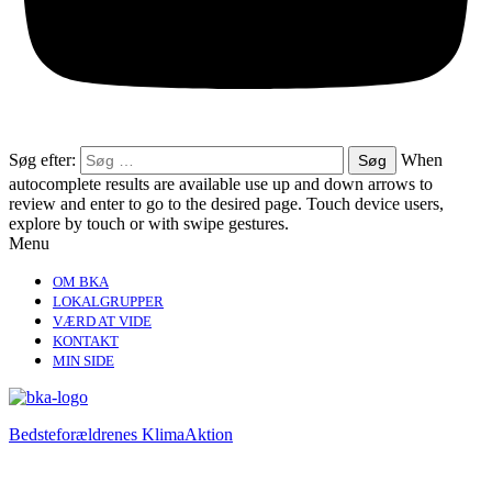
Søg efter:
When
autocomplete results are available use up and down arrows to
review and enter to go to the desired page. Touch device users,
explore by touch or with swipe gestures.
Menu
OM BKA
LOKALGRUPPER
VÆRD AT VIDE
KONTAKT
MIN SIDE
Bedsteforældrenes KlimaAktion​