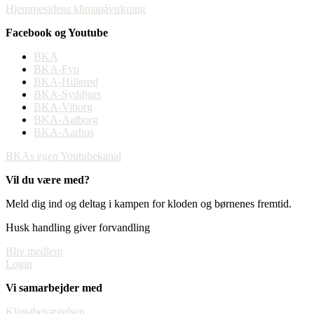
Hjemmesidens klimapåvirkning
Facebook og Youtube
BKA
BKA-Fyn
BKA-Hillerød
BKA-Syddjurs
BKA-Viborg
BKA-Aalborg
BKA-Aarhus
BKAs egen Youtubekanal
Vil du være med?
Meld dig ind og deltag i kampen for kloden og børnenes fremtid.
Husk handling giver forvandling
Bliv medlem
Login
Vi samarbejder med
Klimabevægelsen