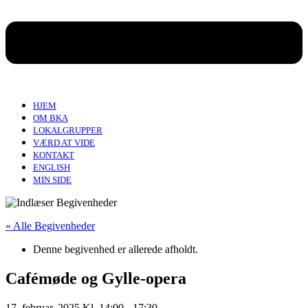
HJEM
OM BKA
LOKALGRUPPER
VÆRD AT VIDE
KONTAKT
ENGLISH
MIN SIDE
« Alle Begivenheder
Denne begivenhed er allerede afholdt.
Cafémøde og Gylle-opera
17. februar, 2025 Kl. 14:00
-
17:30