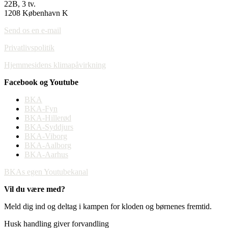
22B, 3 tv.
1208 København K
Send os en e-mail
Privatlivspolitik
Hjemmesidens klimapåvirkning
Facebook og Youtube
BKA
BKA-Fyn
BKA-Hillerød
BKA-Syddjurs
BKA-Viborg
BKA-Aalborg
BKA-Aarhus
BKAs egen Youtubekanal
Vil du være med?
Meld dig ind og deltag i kampen for kloden og børnenes fremtid.
Husk handling giver forvandling