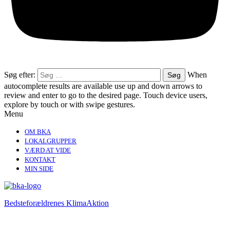
Søg efter:
When
autocomplete results are available use up and down arrows to
review and enter to go to the desired page. Touch device users,
explore by touch or with swipe gestures.
Menu
OM BKA
LOKALGRUPPER
VÆRD AT VIDE
KONTAKT
MIN SIDE
Bedsteforældrenes KlimaAktion​