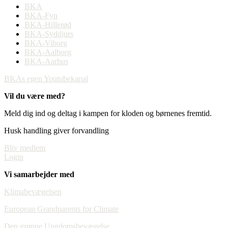
BKA
BKA-Fyn
BKA-Hillerød
BKA-Syddjurs
BKA-Viborg
BKA-Aalborg
BKA-Aarhus
BKAs egen Youtubekanal
Vil du være med?
Meld dig ind og deltag i kampen for kloden og børnenes fremtid.
Husk handling giver forvandling
Bliv medlem
Login
Vi samarbejder med
Klimabevægelsen
European Grandparents for Climate
Den grønne Ungdomsbevægelse