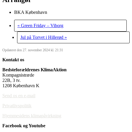
BKA København
«
Green Friday – Viborg
Jul på Torvet i Hillerød
»
Opdateret den 27. november 2024 kl. 21:31
Kontakt os
Bedsteforældrenes KlimaAktion
Kompagnistræde
22B, 3 tv.
1208 København K
Send os en e-mail
Privatlivspolitik
Hjemmesidens klimapåvirkning
Facebook og Youtube