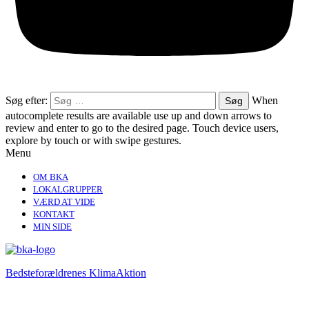
Søg efter:
When
autocomplete results are available use up and down arrows to
review and enter to go to the desired page. Touch device users,
explore by touch or with swipe gestures.
Menu
OM BKA
LOKALGRUPPER
VÆRD AT VIDE
KONTAKT
MIN SIDE
Bedsteforældrenes KlimaAktion​