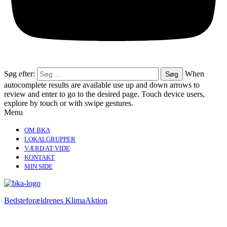
Søg efter:
When
autocomplete results are available use up and down arrows to
review and enter to go to the desired page. Touch device users,
explore by touch or with swipe gestures.
Menu
OM BKA
LOKALGRUPPER
VÆRD AT VIDE
KONTAKT
MIN SIDE
Bedsteforældrenes KlimaAktion​