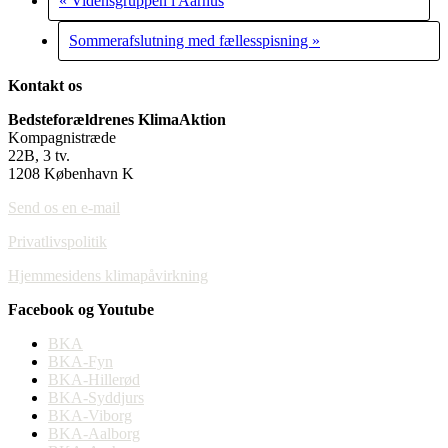
«
Vidensgruppen i Aarhus
Sommerafslutning med fællesspisning
»
Kontakt os
Bedsteforældrenes KlimaAktion
Kompagnistræde
22B, 3 tv.
1208 København K
Send os en e-mail
Privatlivspolitik
Hjemmesidens klimapåvirkning
Facebook og Youtube
BKA
BKA-Fyn
BKA-Hillerød
BKA-Syddjurs
BKA-Viborg
BKA-Aalborg