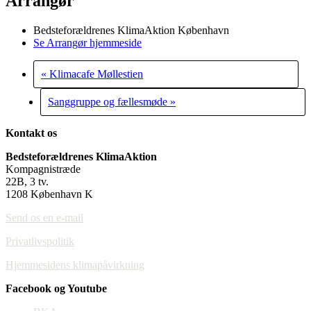
Arrangør
Bedsteforældrenes KlimaAktion København
Se Arrangør hjemmeside
«
Klimacafe Møllestien
Sanggruppe og fællesmøde
»
Kontakt os
Bedsteforældrenes KlimaAktion
Kompagnistræde
22B, 3 tv.
1208 København K
Send os en e-mail
Privatlivspolitik
Hjemmesidens klimapåvirkning
Facebook og Youtube