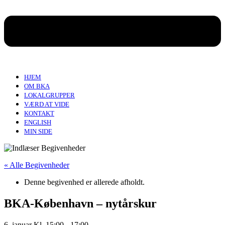
HJEM
OM BKA
LOKALGRUPPER
VÆRD AT VIDE
KONTAKT
ENGLISH
MIN SIDE
« Alle Begivenheder
Denne begivenhed er allerede afholdt.
BKA-København – nytårskur
6. januar Kl. 15:00
-
17:00