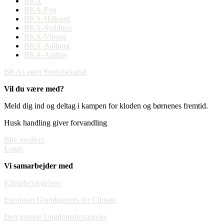
BKA
BKA-Fyn
BKA-Hillerød
BKA-Syddjurs
BKA-Viborg
BKA-Aalborg
BKA-Aarhus
BKAs egen Youtubekanal
Vil du være med?
Meld dig ind og deltag i kampen for kloden og børnenes fremtid.
Husk handling giver forvandling
Bliv medlem
Login
Vi samarbejder med
Klimabevægelsen
European Grandparents for Climate
Den grønne Ungdomsbevægelse