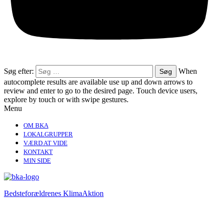
Søg efter:
When
autocomplete results are available use up and down arrows to
review and enter to go to the desired page. Touch device users,
explore by touch or with swipe gestures.
Menu
OM BKA
LOKALGRUPPER
VÆRD AT VIDE
KONTAKT
MIN SIDE
Bedsteforældrenes KlimaAktion​