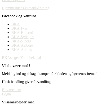
Hjemmesidens klimapåvirkning
Facebook og Youtube
BKA
BKA-Fyn
BKA-Hillerød
BKA-Syddjurs
BKA-Viborg
BKA-Aalborg
BKA-Aarhus
BKAs egen Youtubekanal
Vil du være med?
Meld dig ind og deltag i kampen for kloden og børnenes fremtid.
Husk handling giver forvandling
Bliv medlem
Login
Vi samarbejder med