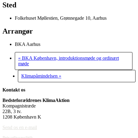
Sted
Folkehuset Møllestien, Grønnegade 10, Aarhus
Arrangør
BKA Aarhus
«
BKA København, introduktionsmøde og ordinært
møde
Klimapåmindelsen
»
Kontakt os
Bedsteforældrenes KlimaAktion
Kompagnistræde
22B, 3 tv.
1208 København K
Send os en e-mail
Privatlivspolitik