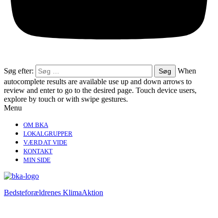
Søg efter:
When
autocomplete results are available use up and down arrows to
review and enter to go to the desired page. Touch device users,
explore by touch or with swipe gestures.
Menu
OM BKA
LOKALGRUPPER
VÆRD AT VIDE
KONTAKT
MIN SIDE
Bedsteforældrenes KlimaAktion​