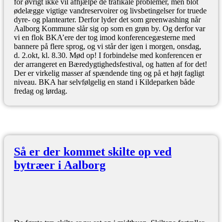
for øvrigt ikke vil afhjælpe de trafikale problemer, men blot
ødelægge vigtige vandreservoirer og livsbetingelser for truede
dyre- og plantearter. Derfor lyder det som greenwashing når
Aalborg Kommune slår sig op som en grøn by. Og derfor var
vi en flok BKA’ere der tog imod konferencegæsterne med
bannere på flere sprog, og vi står der igen i morgen, onsdag,
d. 2.okt, kl. 8.30. Mød op! I forbindelse med konferencen er
der arrangeret en Bæredygtighedsfestival, og hatten af for det!
Der er virkelig masser af spændende ting og på et højt fagligt
niveau. BKA har selvfølgelig en stand i Kildeparken både
fredag og lørdag.
Så er der kommet skilte op ved
bytræer i Aalborg