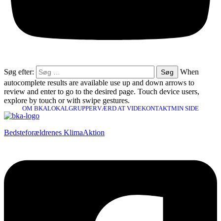
Søg efter:
When
autocomplete results are available use up and down arrows to
review and enter to go to the desired page. Touch device users,
explore by touch or with swipe gestures.
OM BKA
LOKALGRUPPER
VÆRD AT VIDE
KONTAKT
MIN SIDE
Bedsteforældrenes KlimaAktion​