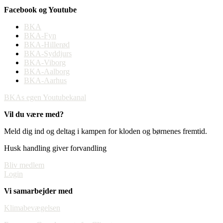
Facebook og Youtube
BKA
BKA-Fyn
BKA-Hillerød
BKA-Syddjurs
BKA-Viborg
BKA-Aalborg
BKA-Aarhus
BKAs egen Youtubekanal
Vil du være med?
Meld dig ind og deltag i kampen for kloden og børnenes fremtid.
Husk handling giver forvandling
Bliv medlem
Login
Vi samarbejder med
Klimabevægelsen