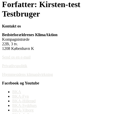
Forfatter:
Kirsten-test
Testbruger
Kontakt os
Bedsteforældrenes KlimaAktion
Kompagnistræde
22B, 3 tv.
1208 København K
Send os en e-mail
Privatlivspolitik
Hjemmesidens klimapåvirkning
Facebook og Youtube
BKA
BKA-Fyn
BKA-Hillerød
BKA-Syddjurs
BKA-Viborg