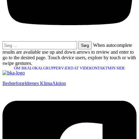
Søg
When autocomplete
efter:
results are available use up and down arrows to review and enter to
go to the desired page. Touch device users, explore by touch or with
swipe gestures.
OM BKA
LOKALGRUPPER
VÆRD AT VIDE
KONTAKT
MIN SIDE
Bedsteforældrenes KlimaAktion​