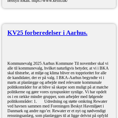
hensyn lokalt. https://www.kefm.dk/
KV25 forberedelser i Aarhus.
Kommunevalg 2025 Aarhus Kommune Til november skal vi
alle til kommunevalg, hvilket naturligvis betyder, at vi i BKA
skal tilstræbe, at miljø og klima bliver en topprioritet for alle
de kandidater, der er på valg. I BKA-Aarhus begyndte vi i
marts at planlægge og arbejde med relevante kommunale
politikområder for at blive så skarpe som muligt på at matche
politikerne og gøre vores synspunkter synlige. Vi har opdelt
os i en række mindre grupper, som arbejder med følgende
politikområder: 1. Udredning og støtte omkring Rewater
ved havnen sammen med Foreningen Beskyt Havmiljøet i
Danmark og andre ngo’er. Rewater er et nyt og nødvendigt
rensningsanlæg, som planlægges til at ligge delvist på opfyld