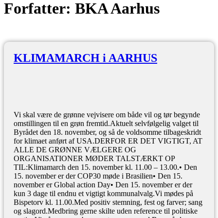
Forfatter:
BKA Aarhus
KLIMAMARCH i AARHUS
Vi skal være de grønne vejvisere om både vil og tør begynde
omstillingen til en grøn fremtid.Aktuelt selvfølgelig valget til
Byrådet den 18. november, og så de voldsomme tilbageskridt
for klimaet anført af USA.DERFOR ER DET VIGTIGT, AT
ALLE DE GRØNNE VÆLGERE OG
ORGANISATIONER MØDER TALSTÆRKT OP
TIL:Klimamarch den 15. november kl. 11.00 – 13.00.• Den
15. november er der COP30 møde i Brasilien• Den 15.
november er Global action Day• Den 15. november er der
kun 3 dage til endnu et vigtigt kommunalvalg.Vi mødes på
Bispetorv kl. 11.00.Med positiv stemning, fest og farver; sang
og slagord.Medbring gerne skilte uden reference til politiske