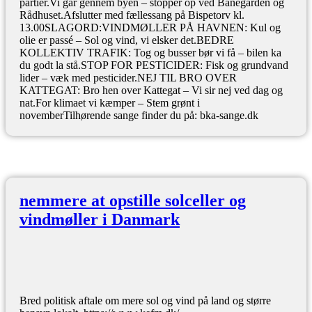
partier.Vi går gennem byen – stopper op ved Banegården og
Rådhuset.Afslutter med fællessang på Bispetorv kl.
13.00SLAGORD:VINDMØLLER PÅ HAVNEN: Kul og
olie er passé – Sol og vind, vi elsker det.BEDRE
KOLLEKTIV TRAFIK: Tog og busser bør vi få – bilen ka
du godt la stå.STOP FOR PESTICIDER: Fisk og grundvand
lider – væk med pesticider.NEJ TIL BRO OVER
KATTEGAT: Bro hen over Kattegat – Vi sir nej ved dag og
nat.For klimaet vi kæmper – Stem grønt i
novemberTilhørende sange finder du på: bka-sange.dk
nemmere at opstille solceller og
vindmøller i Danmark
Bred politisk aftale om mere sol og vind på land og større