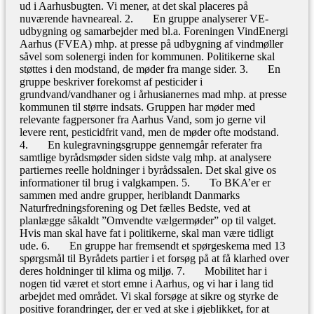
ud i Aarhusbugten. Vi mener, at det skal placeres på
nuværende havneareal. 2. En gruppe analyserer VE-
udbygning og samarbejder med bl.a. Foreningen VindEnergi
Aarhus (FVEA) mhp. at presse på udbygning af vindmøller
såvel som solenergi inden for kommunen. Politikerne skal
støttes i den modstand, de møder fra mange sider. 3. En
gruppe beskriver forekomst af pesticider i
grundvand/vandhaner og i århusianernes mad mhp. at presse
kommunen til større indsats. Gruppen har møder med
relevante fagpersoner fra Aarhus Vand, som jo gerne vil
levere rent, pesticidfrit vand, men de møder ofte modstand.
4. En kulegravningsgruppe gennemgår referater fra
samtlige byrådsmøder siden sidste valg mhp. at analysere
partiernes reelle holdninger i byrådssalen. Det skal give os
informationer til brug i valgkampen. 5. To BKA’er er
sammen med andre grupper, heriblandt Danmarks
Naturfredningsforening og Det fælles Bedste, ved at
planlægge såkaldt ”Omvendte vælgermøder” op til valget.
Hvis man skal have fat i politikerne, skal man være tidligt
ude. 6. En gruppe har fremsendt et spørgeskema med 13
spørgsmål til Byrådets partier i et forsøg på at få klarhed over
deres holdninger til klima og miljø. 7. Mobilitet har i
nogen tid været et stort emne i Aarhus, og vi har i lang tid
arbejdet med området. Vi skal forsøge at sikre og styrke de
positive forandringer, der er ved at ske i øjeblikket, for at