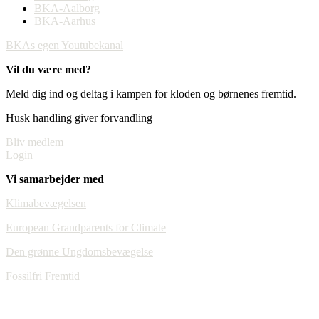
BKA-Aalborg
BKA-Aarhus
BKAs egen Youtubekanal
Vil du være med?
Meld dig ind og deltag i kampen for kloden og børnenes fremtid.
Husk handling giver forvandling
Bliv medlem
Login
Vi samarbejder med
Klimabevægelsen
European Grandparents for Climate
Den grønne Ungdomsbevægelse
Fossilfri Fremtid