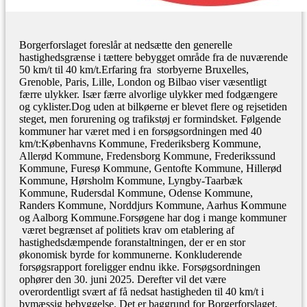
Borgerforslaget foreslår at nedsætte den generelle
hastighedsgrænse i tættere bebygget område fra de nuværende
50 km/t til 40 km/t.Erfaring fra storbyerne Bruxelles,
Grenoble, Paris, Lille, London og Bilbao viser væsentligt
færre ulykker. Især færre alvorlige ulykker med fodgængere
og cyklister.Dog uden at bilkøerne er blevet flere og rejsetiden
steget, men forurening og trafikstøj er formindsket. Følgende
kommuner har været med i en forsøgsordningen med 40
km/t:Københavns Kommune, Frederiksberg Kommune,
Allerød Kommune, Fredensborg Kommune, Frederikssund
Kommune, Furesø Kommune, Gentofte Kommune, Hillerød
Kommune, Hørsholm Kommune, Lyngby-Taarbæk
Kommune, Rudersdal Kommune, Odense Kommune,
Randers Kommune, Norddjurs Kommune, Aarhus Kommune
og Aalborg Kommune.Forsøgene har dog i mange kommuner
været begrænset af politiets krav om etablering af
hastighedsdæmpende foranstaltningen, der er en stor
økonomisk byrde for kommunerne. Konkluderende
forsøgsrapport foreligger endnu ikke. Forsøgsordningen
ophører den 30. juni 2025. Derefter vil det være
overordentligt svært af få nedsat hastigheden til 40 km/t i
bymæssig bebyggelse. Det er baggrund for Borgerforslaget,