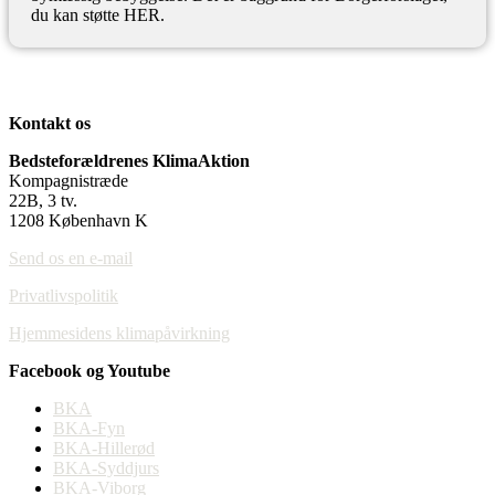
du kan støtte HER.
Kontakt os
Bedsteforældrenes KlimaAktion
Kompagnistræde
22B, 3 tv.
1208 København K
Send os en e-mail
Privatlivspolitik
Hjemmesidens klimapåvirkning
Facebook og Youtube
BKA
BKA-Fyn
BKA-Hillerød
BKA-Syddjurs
BKA-Viborg