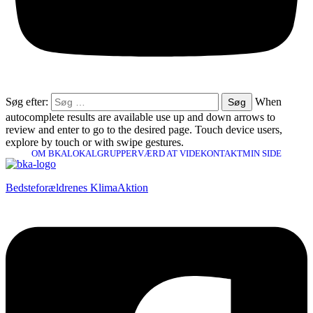
Søg efter:
When
autocomplete results are available use up and down arrows to
review and enter to go to the desired page. Touch device users,
explore by touch or with swipe gestures.
OM BKA
LOKALGRUPPER
VÆRD AT VIDE
KONTAKT
MIN SIDE
Bedsteforældrenes KlimaAktion​